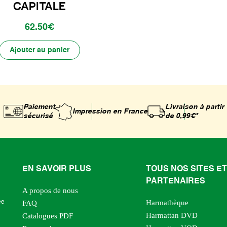
CAPITALE
62.50€
Ajouter au panier
Paiement
Livraison à partir
Impression
en France
sécurisé
de 0,99€*
EN SAVOIR PLUS
TOUS NOS SITES ET
PARTENAIRES
A propos de nous
Harmathèque
ée
FAQ
Harmattan DVD
Catalogues PDF