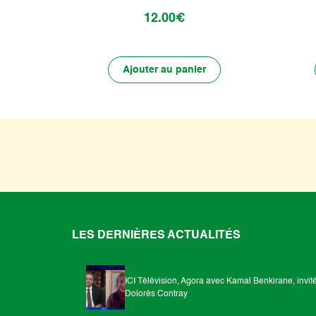
12.00€
Ajouter au panier
LES DERNIÈRES ACTUALITÉS
ICI Télévision, Agora avec Kamal Benkirane, invit
Dolorès Contray