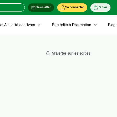
Newsletter
Se connecter
Panier
t Actualité des livres
Être édité à l’Harmattan
Blog 
M’alerter sur les sorties