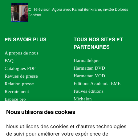
ICI Télévision, Agora avec Kamal Benkirane, invitée Dolorès
Contray
EN SAVOIR PLUS
TOUS NOS SITES ET
PARTENAIRES
A propos de nous
Harmathèque
FAQ
Harmattan DVD
Catalogues PDF
Harmattan VOD
Revues de presse
Editions Academia EME
Relation presse
Fauves éditions
Recrutement
Michalon
Espace pro
Le bien commun
Espace auteur
Nous utilisons des cookies
Editions Sutton
Foreign rights
Mille sabords
Affiliation - Devenir affilié
Nous utilisons des cookies et d'autres technologies
Les impliqués
de suivi pour améliorer votre expérience de
Tous les éditeurs