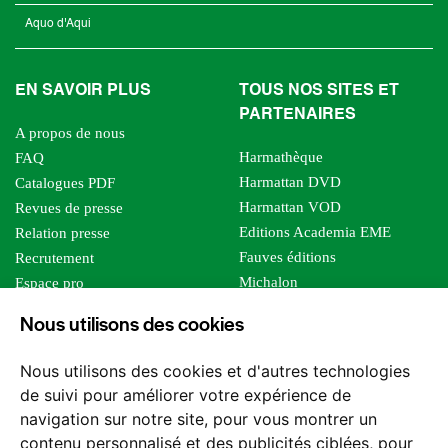
Aquo d'Aqui
EN SAVOIR PLUS
TOUS NOS SITES ET
PARTENAIRES
A propos de nous
Harmathèque
FAQ
Harmattan DVD
Catalogues PDF
Harmattan VOD
Revues de presse
Editions Academia EME
Relation presse
Fauves éditions
Recrutement
Michalon
Espace pro
Le bien commun
Espace auteur
Nous utilisons des cookies
Editions Sutton
Foreign rights
Mille sabords
Affiliation - Devenir affilié
Nous utilisons des cookies et d'autres technologies
Les impliqués
de suivi pour améliorer votre expérience de
Tous les éditeurs
navigation sur notre site, pour vous montrer un
Tous nos auteurs
contenu personnalisé et des publicités ciblées, pour