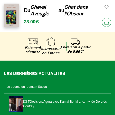
Cheval
Chat dans
Du
au
Aveugle
l'Obscur
23.00€
Livraison à partir
Paiement
Impression
de 0,99€*
sécurisé
en France
LES DERNIÈRES ACTUALITÉS
Le poème en roumain Sacou
ICI Télévision, Agora avec Kamal Benkirane, invitée Dolorès
Contray