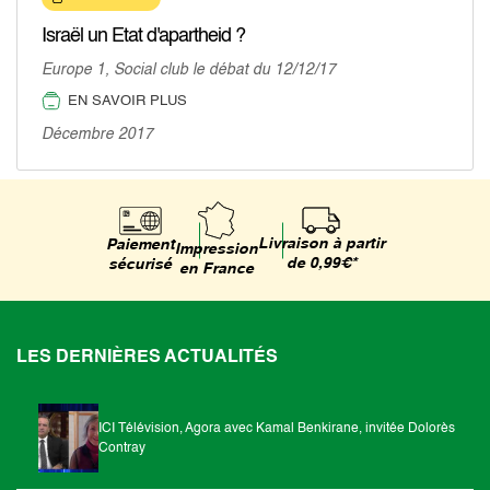
Israël un Etat d'apartheid ?
Europe 1, Social club le débat du 12/12/17
EN SAVOIR PLUS
Décembre 2017
Livraison à partir
Paiement
Impression
de 0,99€*
sécurisé
en France
LES DERNIÈRES ACTUALITÉS
ICI Télévision, Agora avec Kamal Benkirane, invitée Dolorès
Contray