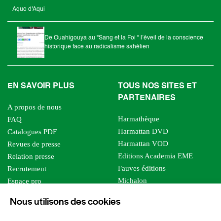
Aquo d'Aqui
De Ouahigouya au "Sang et la Foi " l’éveil de la conscience
historique face au radicalisme sahélien
EN SAVOIR PLUS
TOUS NOS SITES ET
PARTENAIRES
A propos de nous
Harmathèque
FAQ
Harmattan DVD
Catalogues PDF
Harmattan VOD
Revues de presse
Editions Academia EME
Relation presse
Fauves éditions
Recrutement
Michalon
Espace pro
Le bien commun
Espace auteur
Nous utilisons des cookies
Editions Sutton
Foreign rights
Mille sabords
Affiliation - Devenir affilié