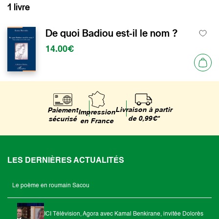
1 livre
De quoi Badiou est-il le nom ?
14.00€
Livraison à partir
Paiement
Impression
de 0,99€*
sécurisé
en France
LES DERNIÈRES ACTUALITÉS
Le poème en roumain Sacou
ICI Télévision, Agora avec Kamal Benkirane, invitée Dolorès