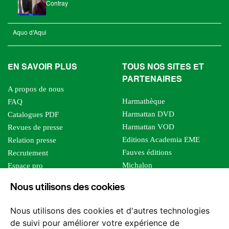
Contray
Aquo d'Aqui
EN SAVOIR PLUS
TOUS NOS SITES ET
PARTENAIRES
A propos de nous
Harmathèque
FAQ
Harmattan DVD
Catalogues PDF
Harmattan VOD
Revues de presse
Editions Academia EME
Relation presse
Fauves éditions
Recrutement
Michalon
Espace pro
Le bien commun
Espace auteur
Nous utilisons des cookies
Editions Sutton
Foreign rights
Mille sabords
Affiliation - Devenir affilié
Nous utilisons des cookies et d'autres technologies
Les impliqués
de suivi pour améliorer votre expérience de