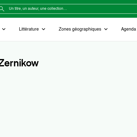
e
Littérature
Zones géographiques
Agenda e
 Zernikow