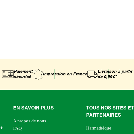
Paiement
Livraison à partir
Impression
en France
sécurisé
de 0,99€*
EN SAVOIR PLUS
TOUS NOS SITES ET
PARTENAIRES
A propos de nous
Harmathèque
ée
FAQ