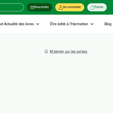
Newsletter
Se connecter
Panier
t Actualité des livres
Être édité à l’Harmattan
Blog 
M’alerter sur les sorties