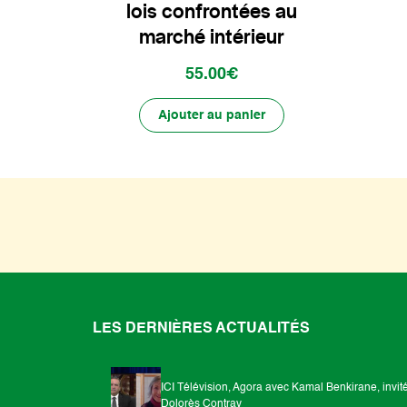
lois confrontées au
marché intérieur
55.00€
Ajouter au panier
LES DERNIÈRES ACTUALITÉS
ICI Télévision, Agora avec Kamal Benkirane, invit
Dolorès Contray