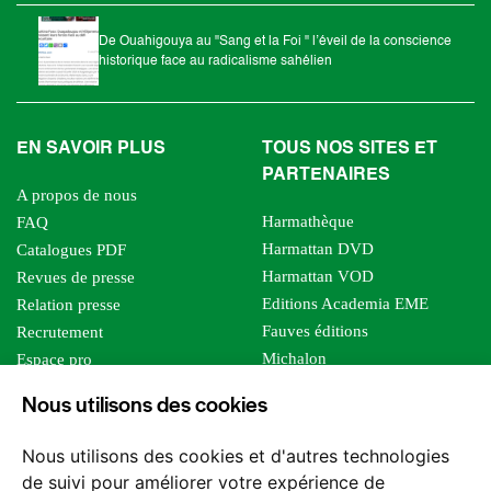
De Ouahigouya au "Sang et la Foi " l’éveil de la conscience
historique face au radicalisme sahélien
EN SAVOIR PLUS
TOUS NOS SITES ET
PARTENAIRES
A propos de nous
Harmathèque
FAQ
Harmattan DVD
Catalogues PDF
Harmattan VOD
Revues de presse
Editions Academia EME
Relation presse
Fauves éditions
Recrutement
Michalon
Espace pro
Le bien commun
Espace auteur
Nous utilisons des cookies
Editions Sutton
Foreign rights
Mille sabords
Affiliation - Devenir affilié
Nous utilisons des cookies et d'autres technologies
Les impliqués
de suivi pour améliorer votre expérience de