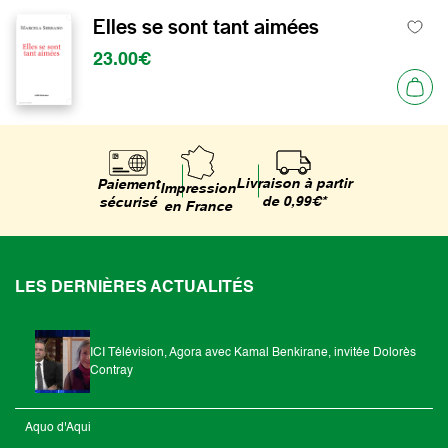
Elles se sont tant aimées
23.00€
Livraison à partir
Paiement
Impression
de 0,99€*
sécurisé
en France
LES DERNIÈRES ACTUALITÉS
ICI Télévision, Agora avec Kamal Benkirane, invitée Dolorès
Contray
Aquo d'Aqui