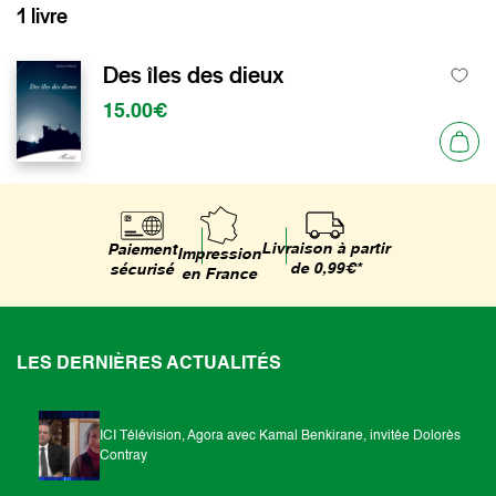
1 livre
Des îles des dieux
15.00€
Livraison à partir
Paiement
Impression
de 0,99€*
sécurisé
en France
LES DERNIÈRES ACTUALITÉS
ICI Télévision, Agora avec Kamal Benkirane, invitée Dolorès
Contray