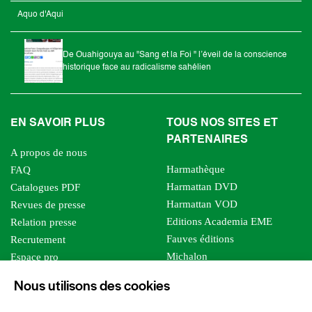
Aquo d'Aqui
De Ouahigouya au "Sang et la Foi " l’éveil de la conscience
historique face au radicalisme sahélien
EN SAVOIR PLUS
TOUS NOS SITES ET
PARTENAIRES
A propos de nous
Harmathèque
FAQ
Harmattan DVD
Catalogues PDF
Harmattan VOD
Revues de presse
Editions Academia EME
Relation presse
Fauves éditions
Recrutement
Michalon
Espace pro
Le bien commun
Espace auteur
Nous utilisons des cookies
Editions Sutton
Foreign rights
Mille sabords
Affiliation - Devenir affilié