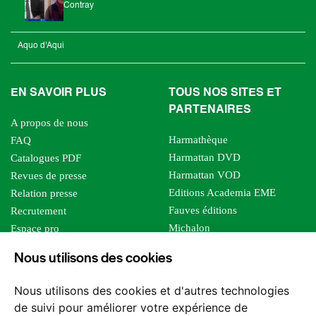
Contray
Aquo d'Aqui
EN SAVOIR PLUS
TOUS NOS SITES ET
PARTENAIRES
A propos de nous
Harmathèque
FAQ
Harmattan DVD
Catalogues PDF
Harmattan VOD
Revues de presse
Editions Academia EME
Relation presse
Fauves éditions
Recrutement
Michalon
Espace pro
Le bien commun
Espace auteur
Nous utilisons des cookies
Editions Sutton
Foreign rights
Mille sabords
Affiliation - Devenir affilié
Nous utilisons des cookies et d'autres technologies
Les impliqués
de suivi pour améliorer votre expérience de