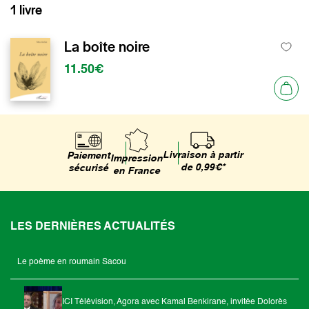
1 livre
La boîte noire
11.50€
Livraison à partir
Paiement
Impression
de 0,99€*
sécurisé
en France
LES DERNIÈRES ACTUALITÉS
Le poème en roumain Sacou
ICI Télévision, Agora avec Kamal Benkirane, invitée Dolorès