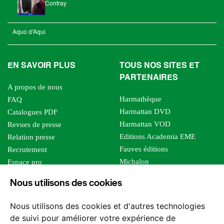
Contray
Aquo d'Aqui
EN SAVOIR PLUS
TOUS NOS SITES ET
PARTENAIRES
A propos de nous
Harmathèque
FAQ
Harmattan DVD
Catalogues PDF
Harmattan VOD
Revues de presse
Editions Academia EME
Relation presse
Fauves éditions
Recrutement
Michalon
Espace pro
Le bien commun
Espace auteur
Nous utilisons des cookies
Editions Sutton
Foreign rights
Mille sabords
Affiliation - Devenir affilié
Nous utilisons des cookies et d'autres technologies
Les impliqués
de suivi pour améliorer votre expérience de