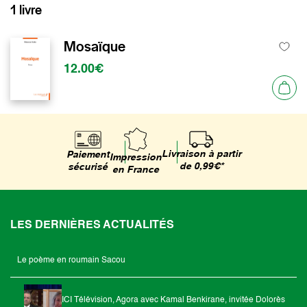
1 livre
Mosaïque
12.00€
Livraison à partir
Paiement
Impression
de 0,99€*
sécurisé
en France
LES DERNIÈRES ACTUALITÉS
Le poème en roumain Sacou
ICI Télévision, Agora avec Kamal Benkirane, invitée Dolorès