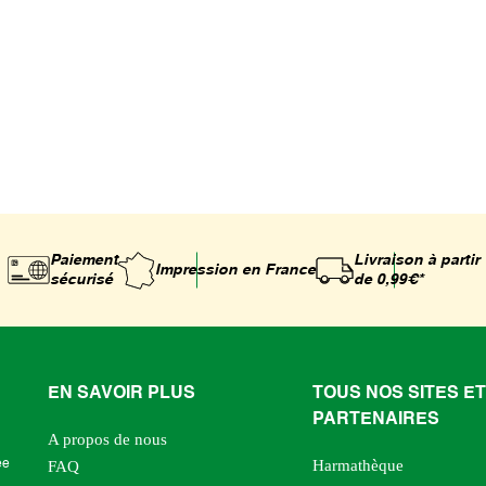
Paiement
Livraison à partir
Impression
en France
sécurisé
de 0,99€*
EN SAVOIR PLUS
TOUS NOS SITES ET
PARTENAIRES
A propos de nous
Harmathèque
ée
FAQ