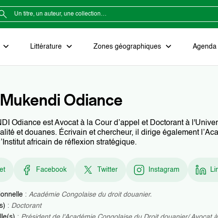
e
Littérature
Zones géographiques
Agenda e
 Mukendi Odiance
Odiance est Avocat à la Cour d’appel et Doctorant à l'Univers
calité et douanes. Écrivain et chercheur, il dirige également l’A
’Institut africain de réflexion stratégique.
et
Facebook
Twitter
Instagram
Li
ionnelle
:
Académie Congolaise du droit douanier.
(s)
:
Doctorant
lle(s)
:
Président de l'Académie Congolaise du Droit douanier/ Avocat à