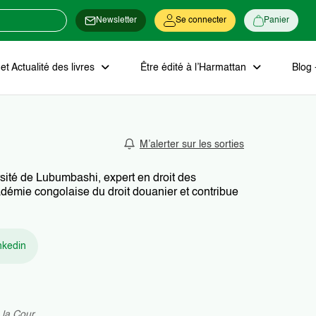
Newsletter
Se connecter
Panier
t Actualité des livres
Être édité à l’Harmattan
Blog 
M’alerter sur les sorties
ité de Lubumbashi, expert en droit des
cadémie congolaise du droit douanier et contribue
nkedin
 la Cour.