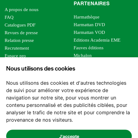
PARTENAIRES
A propos de nous
Harmathèque
FAQ
Harmattan DVD
Catalogues PDF
Harmattan VOD
Revues de presse
Editions Academia EME
Relation presse
Fauves éditions
Recrutement
Michalon
Espace pro
Le bien commun
Espace auteur
Nous utilisons des cookies
Editions Sutton
Foreign rights
Mille sabords
Affiliation - Devenir affilié
Nous utilisons des cookies et d'autres technologies
Les impliqués
de suivi pour améliorer votre expérience de
Tous les éditeurs
navigation sur notre site, pour vous montrer un
Tous nos auteurs
contenu personnalisé et des publicités ciblées, pour
Nos structures
analyser le trafic de notre site et pour comprendre la
provenance de nos visiteurs.
Nous contacter
J'accepte