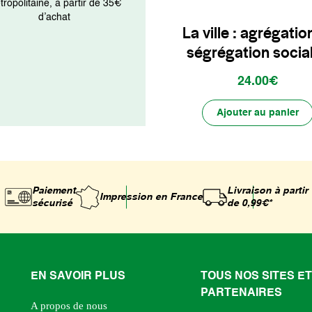
ropolitaine, à partir de 35€
d’achat
La ville : agrégatio
ségrégation socia
24.00€
Ajouter au panier
Paiement
Livraison à partir
Impression
en France
sécurisé
de 0,99€*
EN SAVOIR PLUS
TOUS NOS SITES ET
PARTENAIRES
A propos de nous