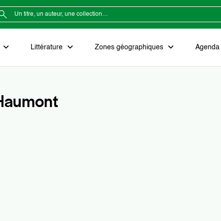
e
Littérature
Zones géographiques
Agenda e
 Haumont