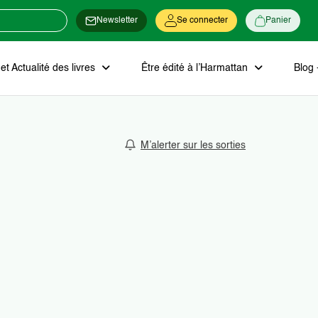
Newsletter
Se connecter
Panier
t Actualité des livres
Être édité à l’Harmattan
Blog 
M’alerter sur les sorties