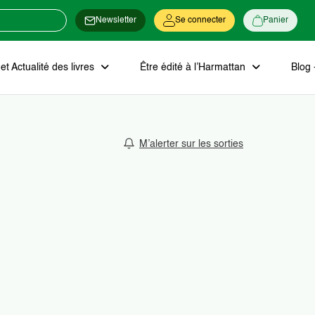
Newsletter
Se connecter
Panier
t Actualité des livres
Être édité à l’Harmattan
Blog 
M’alerter sur les sorties