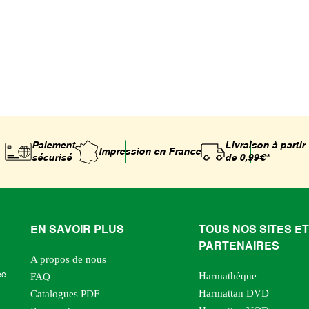
Paiement
Livraison à partir
Impression
en France
sécurisé
de 0,99€*
EN SAVOIR PLUS
TOUS NOS SITES ET
PARTENAIRES
A propos de nous
Harmathèque
ée
FAQ
Harmattan DVD
Catalogues PDF