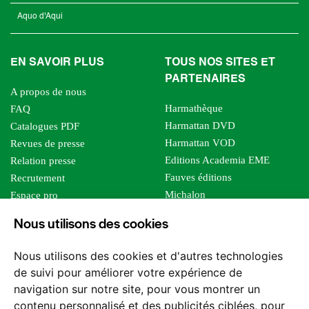
Aquo d'Aqui
EN SAVOIR PLUS
TOUS NOS SITES ET
PARTENAIRES
A propos de nous
Harmathèque
FAQ
Harmattan DVD
Catalogues PDF
Harmattan VOD
Revues de presse
Editions Academia EME
Relation presse
Fauves éditions
Recrutement
Michalon
Espace pro
Le bien commun
Espace auteur
Nous utilisons des cookies
Editions Sutton
Foreign rights
Mille sabords
Affiliation - Devenir affilié
Nous utilisons des cookies et d'autres technologies
Les impliqués
de suivi pour améliorer votre expérience de
Tous les éditeurs
navigation sur notre site, pour vous montrer un
Tous nos auteurs
contenu personnalisé et des publicités ciblées, pour