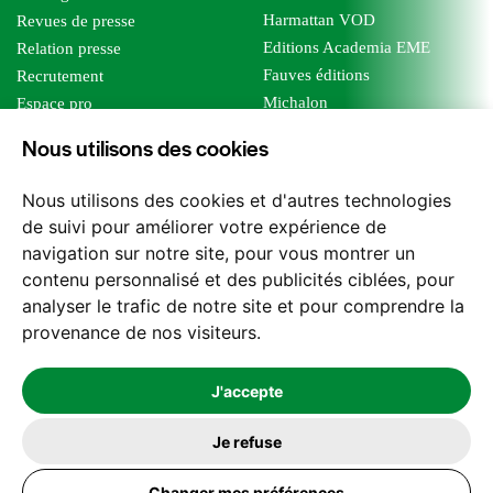
Harmattan VOD
Revues de presse
Editions Academia EME
Relation presse
Fauves éditions
Recrutement
Michalon
Espace pro
Le bien commun
Espace auteur
Nous utilisons des cookies
Editions Sutton
Foreign rights
Mille sabords
Affiliation - Devenir affilié
Nous utilisons des cookies et d'autres technologies
Les impliqués
de suivi pour améliorer votre expérience de
Tous les éditeurs
navigation sur notre site, pour vous montrer un
Tous nos auteurs
contenu personnalisé et des publicités ciblées, pour
Nos structures
analyser le trafic de notre site et pour comprendre la
provenance de nos visiteurs.
Nous contacter
J'accepte
Je refuse
2026 -
© Les Editions l'Harmattan. Tous droits réservés - Site réalisé par
Changer mes préférences
Feel and Clic