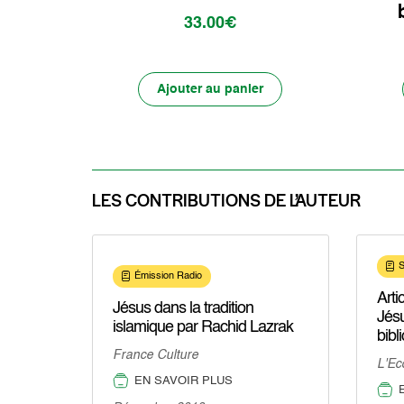
33.00€
Ajouter au panier
LES CONTRIBUTIONS DE L’AUTEUR
S
Émission Radio
Arti
Jésus dans la tradition
Jésu
islamique par Rachid Lazrak
bibl
Laz
France Culture
L'Ec
EN SAVOIR PLUS