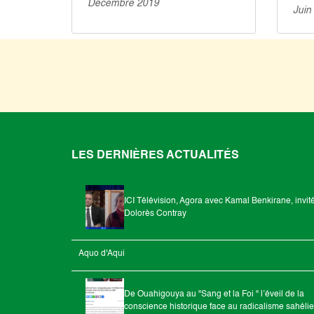
Décembre 2019
Juin
LES DERNIÈRES ACTUALITÉS
ICI Télévision, Agora avec Kamal Benkirane, invit
Dolorès Contray
Aquo d'Aqui
De Ouahigouya au "Sang et la Foi " l’éveil de la
conscience historique face au radicalisme sahéli