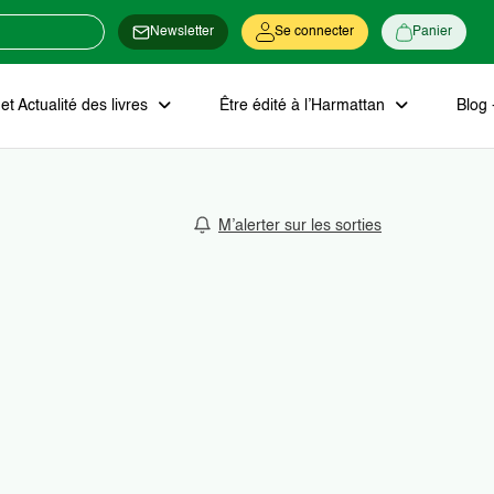
Newsletter
Se connecter
Panier
t Actualité des livres
Être édité à l’Harmattan
Blog 
M’alerter sur les sorties