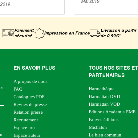
Mai 2019
 2019
Paiement
Livraison à partir
Impression
en France
sécurisé
de 0,99€*
EN SAVOIR PLUS
TOUS NOS SITES ET
PARTENAIRES
A propos de nous
Harmathèque
ée
FAQ
Harmattan DVD
Catalogues PDF
Harmattan VOD
Revues de presse
Editions Academia EME
Relation presse
Fauves éditions
Recrutement
Michalon
Espace pro
Le bien commun
Espace auteur
en