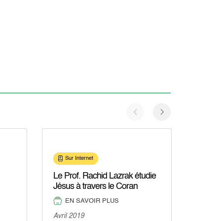
Sur 
Sur Internet
Paruti
grande
Le Prof. Rachid Lazrak étudie
Coran"
Jésus à travers le Coran
Atlas I
EN SAVOIR PLUS
EN
Avril 2019