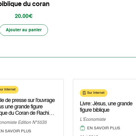
biblique du coran
20.00€
Ajouter au panier
ur Internet
Sur Internet
cle de presse sur l'ouvrage
Livre: Jésus, une grande
s une grande figure
figure biblique
ique du Coran de Rachid
rak
L'Economiste
onomiste Edition N°5535
EN SAVOIR PLUS
EN SAVOIR PLUS