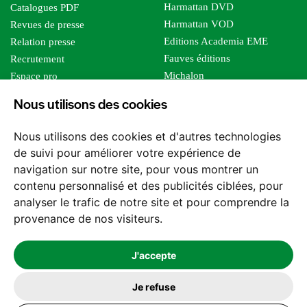
Harmattan DVD
Catalogues PDF
Harmattan VOD
Revues de presse
Editions Academia EME
Relation presse
Fauves éditions
Recrutement
Michalon
Espace pro
Le bien commun
Espace auteur
Nous utilisons des cookies
Editions Sutton
Foreign rights
Mille sabords
Affiliation - Devenir affilié
Nous utilisons des cookies et d'autres technologies
Les impliqués
de suivi pour améliorer votre expérience de
Tous les éditeurs
navigation sur notre site, pour vous montrer un
Tous nos auteurs
contenu personnalisé et des publicités ciblées, pour
Nos structures
analyser le trafic de notre site et pour comprendre la
provenance de nos visiteurs.
Nous contacter
J'accepte
Je refuse
2026 -
© Les Editions l'Harmattan. Tous droits réservés - Site réalisé par