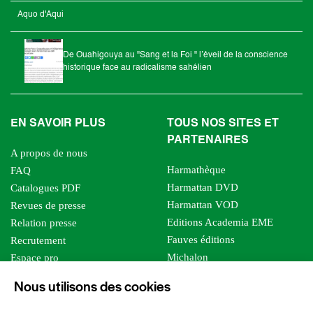
Aquo d'Aqui
De Ouahigouya au "Sang et la Foi " l’éveil de la conscience
historique face au radicalisme sahélien
EN SAVOIR PLUS
TOUS NOS SITES ET
PARTENAIRES
A propos de nous
Harmathèque
FAQ
Harmattan DVD
Catalogues PDF
Harmattan VOD
Revues de presse
Editions Academia EME
Relation presse
Fauves éditions
Recrutement
Michalon
Espace pro
Le bien commun
Espace auteur
Nous utilisons des cookies
Editions Sutton
Foreign rights
Mille sabords
Affiliation - Devenir affilié