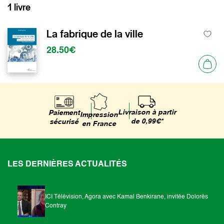
1 livre
La fabrique de la ville
28.50€
Livraison à partir
Paiement
Impression
de 0,99€*
sécurisé
en France
LES DERNIÈRES ACTUALITÉS
ICI Télévision, Agora avec Kamal Benkirane, invitée Dolorès
Contray