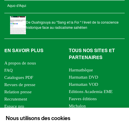
Aquo d'Aqui
De Ouahigouya au "Sang et la Foi " l’éveil de la conscience
historique face au radicalisme sahélien
EN SAVOIR PLUS
TOUS NOS SITES ET
PARTENAIRES
A propos de nous
Harmathèque
FAQ
Harmattan DVD
Catalogues PDF
Harmattan VOD
Revues de presse
Editions Academia EME
Relation presse
Fauves éditions
Recrutement
Michalon
Espace pro
Le bien commun
Espace auteur
Nous utilisons des cookies
Editions Sutton
Foreign rights
Mille sabords
Affiliation - Devenir affilié