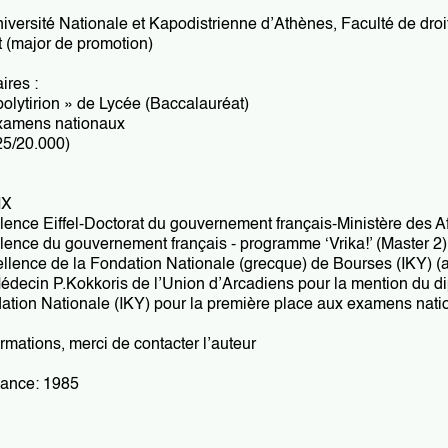
iversité Nationale et Kapodistrienne d’Athènes, Faculté de droi
it (major de promotion)
ires :
polytirion » de Lycée (Baccalauréat)
xamens nationaux
25/20.000)
IX
lence Eiffel-Doctorat du gouvernement français-Ministère des A
lence du gouvernement français - programme ‘Vrika!’ (Master 2)
ellence de la Fondation Nationale (grecque) de Bourses (IKY)
Médecin P.Kokkoris de l’Union d’Arcadiens pour la mention du d
dation Nationale (IKY) pour la première place aux examens nat
rmations, merci de contacter l’auteur
ance: 1985