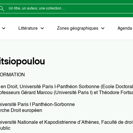
e
Littérature
Zones géographiques
Agenda e
itsiopoulou
FORMATION
en Droit, Université Paris I-Panthéon Sorbonne (Ecole Doctorale d
rofesseurs Gérard Marcou (Université Paris I) et Théodore Forts
niversité Paris I Panthéon-Sorbonne
rche Droit européen
iversité Nationale et Kapodistrienne d’Athènes, Faculté de droi
public