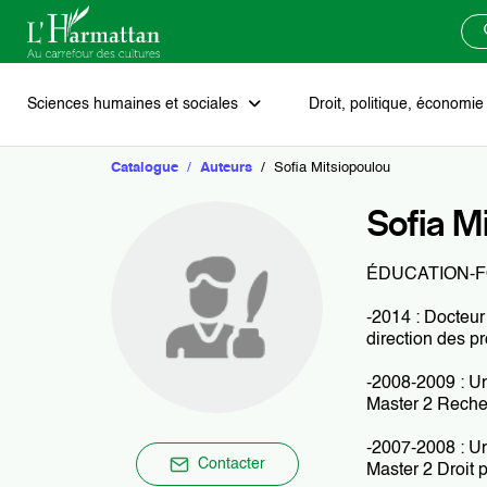
Sciences humaines et sociales
Droit, politique, économi
Catalogue
Auteurs
Sofia Mitsiopoulou
Art
Droit
Littérature de fiction
Afrique
Agenda
Soumettre un manuscrit
Blog
Sofia M
Histoire
Économie et gestion d’entreprise
Critique littéraire
Europe
Les prix scientifiques
ÉDUCATION-
Philosophie
Sciences politiques et géopolitique
Théâtre
Russie et états fédérés
Vivons les mots
-2014 : Docteur 
direction des p
Psychologie et psychanalyse
Poésie
Moyen-Orient
Notre catalogue
-2008-2009 : U
Master 2 Reche
Religion et spiritualités
Récits de vie - Témoignages
Asie
Nos collections
-2007-2008 : Un
Contacter
Master 2 Droit 