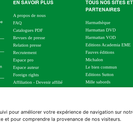
EN SAVOIR PLUS
TOUS NOS SITES ET
PARTENAIRES
A propos de nous
Harmathèque
ée
FAQ
Harmattan DVD
Catalogues PDF
Harmattan VOD
Revues de presse
Editions Academia EME
Relation presse
Fauves éditions
Recrutement
Michalon
Espace pro
Le bien commun
Espace auteur
en
Editions Sutton
Foreign rights
Mille sabords
Affiliation - Devenir affilié
Les impliqués
Tous les éditeurs
Tous nos auteurs
uivi pour améliorer votre expérience de navigation sur not
Nos structures
site et pour comprendre la provenance de nos visiteurs.