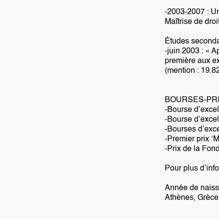
Sciences de l’éducation
Océan indien
-2003-2007 : Un
Maîtrise de dro
Sciences du langage
Océanie
Études seconda
-juin 2003 : « A
première aux e
Sociologie et question de société
Amériques
(mention : 19.8
Caraïbes
BOURSES-PR
-Bourse d’excel
-Bourse d’excel
Pôles
-Bourses d’exc
-Premier prix ‘
-Prix de la Fon
Pour plus d’info
Année de naiss
Athènes, Grèce