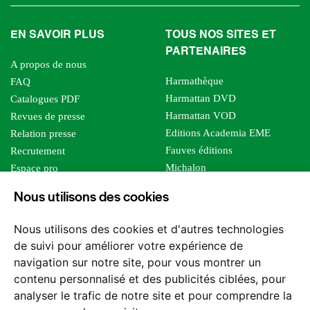
EN SAVOIR PLUS
TOUS NOS SITES ET
PARTENAIRES
A propos de nous
Harmathèque
FAQ
Harmattan DVD
Catalogues PDF
Harmattan VOD
Revues de presse
Editions Academia EME
Relation presse
Fauves éditions
Recrutement
Michalon
Espace pro
Le bien commun
Espace auteur
Nous utilisons des cookies
Editions Sutton
Foreign rights
Mille sabords
Affiliation - Devenir affilié
Nous utilisons des cookies et d'autres technologies
Les impliqués
de suivi pour améliorer votre expérience de
Tous les éditeurs
navigation sur notre site, pour vous montrer un
Tous nos auteurs
contenu personnalisé et des publicités ciblées, pour
Nos structures
analyser le trafic de notre site et pour comprendre la