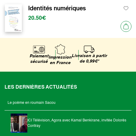
Identités numériques
20.50€
Livraison à partir
Paiement
Impression
de 0,99€*
sécurisé
en France
LES DERNIÈRES ACTUALITÉS
Le poème en roumain Sacou
ICI Télévision, Agora avec Kamal Benkirane, invitée Dolorès
Contray