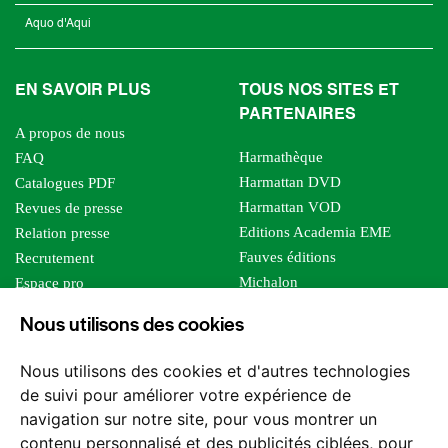
Aquo d'Aqui
EN SAVOIR PLUS
TOUS NOS SITES ET
PARTENAIRES
A propos de nous
Harmathèque
FAQ
Harmattan DVD
Catalogues PDF
Harmattan VOD
Revues de presse
Editions Academia EME
Relation presse
Fauves éditions
Recrutement
Michalon
Espace pro
Le bien commun
Espace auteur
Nous utilisons des cookies
Editions Sutton
Foreign rights
Mille sabords
Affiliation - Devenir affilié
Nous utilisons des cookies et d'autres technologies
Les impliqués
de suivi pour améliorer votre expérience de
Tous les éditeurs
navigation sur notre site, pour vous montrer un
Tous nos auteurs
contenu personnalisé et des publicités ciblées, pour