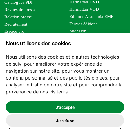
Harmattan DVD
Catalogues PDF
Harmattan VOD
Revues de presse
Editions Academia EME
Relation presse
Fauves éditions
Recrutement
Michalon
Espace pro
Le bien commun
Espace auteur
Nous utilisons des cookies
Editions Sutton
Foreign rights
Mille sabords
Affiliation - Devenir affilié
Nous utilisons des cookies et d'autres technologies
Les impliqués
de suivi pour améliorer votre expérience de
Tous les éditeurs
navigation sur notre site, pour vous montrer un
Tous nos auteurs
contenu personnalisé et des publicités ciblées, pour
Nos structures
analyser le trafic de notre site et pour comprendre la
provenance de nos visiteurs.
Nous contacter
J'accepte
Je refuse
2026 -
© Les Editions l'Harmattan. Tous droits réservés - Site réalisé par