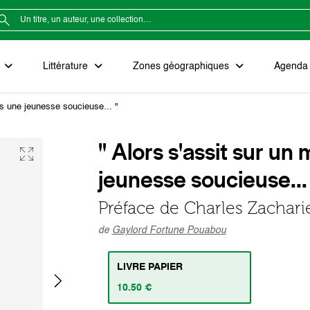
e
Littérature
Zones géographiques
Agenda e
es une jeunesse soucieuse... "
" Alors s'assit sur u
jeunesse soucieuse...
Préface de Charles Zachar
de
Gaylord Fortune Pouabou
LIVRE PAPIER
10.50 €