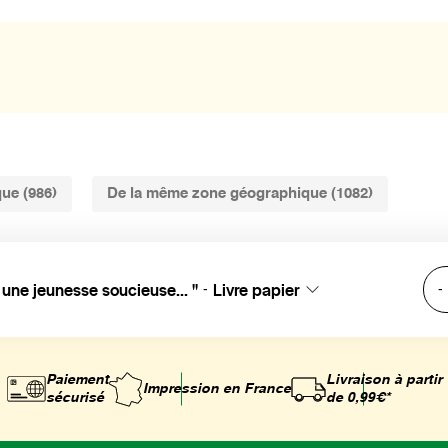
ue (986)
De la même zone géographique (1082)
 une jeunesse soucieuse... "
Livre papier
-
-
Paiement
Livraison à partir
Impression
en France
sécurisé
de 0,99€*