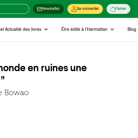
Newsletter
Se connecter
Panier
t Actualité des livres
Être édité à l’Harmattan
Blog 
n monde en ruines une
 "
ie Bowao