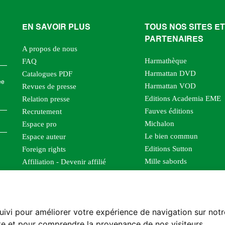
EN SAVOIR PLUS
TOUS NOS SITES ET
PARTENAIRES
A propos de nous
Harmathèque
FAQ
Harmattan DVD
Catalogues PDF
ée
Harmattan VOD
Revues de presse
Editions Academia EME
Relation presse
Fauves éditions
Recrutement
Michalon
Espace pro
Le bien commun
Espace auteur
Editions Sutton
Foreign rights
Mille sabords
Affiliation - Devenir affilié
Les impliqués
Tous les éditeurs
Tous nos auteurs
uivi pour améliorer votre expérience de navigation sur not
Nos structures
site et pour comprendre la provenance de nos visiteurs.