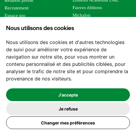
Editions Academia EME
Relation presse
Fauves éditions
Recrutement
Michalon
Espace pro
Le bien commun
Espace auteur
Nous utilisons des cookies
Editions Sutton
Foreign rights
Mille sabords
Affiliation - Devenir affilié
Nous utilisons des cookies et d'autres technologies
Les impliqués
de suivi pour améliorer votre expérience de
Tous les éditeurs
navigation sur notre site, pour vous montrer un
Tous nos auteurs
contenu personnalisé et des publicités ciblées, pour
Nos structures
analyser le trafic de notre site et pour comprendre la
provenance de nos visiteurs.
Nous contacter
J'accepte
Je refuse
2026 -
© Les Editions l'Harmattan. Tous droits réservés - Site réalisé par
Changer mes préférences
Feel and Clic
Mentions légales
CGV / CGU
Politique de confidentialité