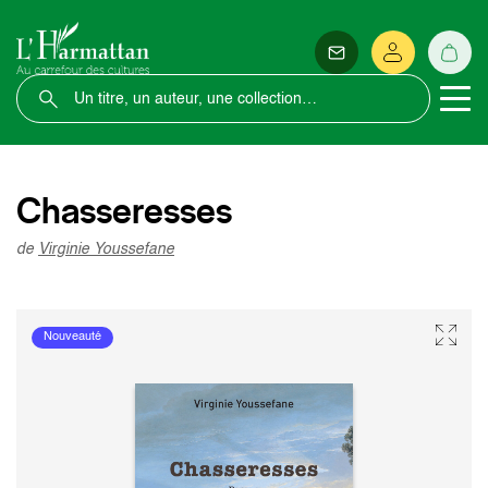
Chasseresses
de
Virginie Youssefane
Nouveauté