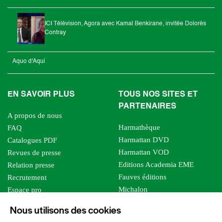
ICI Télévision, Agora avec Kamal Benkirane, invitée Dolorès
Contray
Aquo d'Aqui
EN SAVOIR PLUS
TOUS NOS SITES ET
PARTENAIRES
A propos de nous
Harmathèque
FAQ
Harmattan DVD
Catalogues PDF
Harmattan VOD
Revues de presse
Editions Academia EME
Relation presse
Fauves éditions
Recrutement
Michalon
Espace pro
Le bien commun
Espace auteur
Nous utilisons des cookies
Editions Sutton
Foreign rights