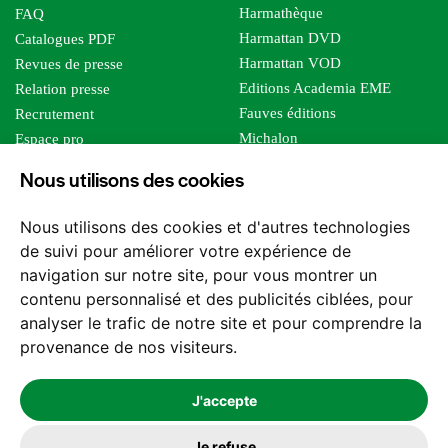
Harmathèque
FAQ
Harmattan DVD
Catalogues PDF
Harmattan VOD
Revues de presse
Editions Academia EME
Relation presse
Fauves éditions
Recrutement
Michalon
Espace pro
Le bien commun
Espace auteur
Nous utilisons des cookies
Editions Sutton
Foreign rights
Mille sabords
Affiliation - Devenir affilié
Nous utilisons des cookies et d'autres technologies
Les impliqués
de suivi pour améliorer votre expérience de
Tous les éditeurs
navigation sur notre site, pour vous montrer un
Tous nos auteurs
contenu personnalisé et des publicités ciblées, pour
Nos structures
analyser le trafic de notre site et pour comprendre la
provenance de nos visiteurs.
Nous contacter
J'accepte
Je refuse