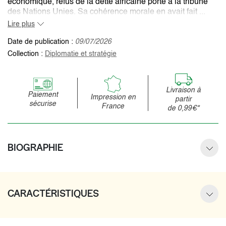
économique, refus de la dette africaine porté à la tribune
des Nations Unies. Sa cohérence morale en avait fait ...
Lire plus
Date de publication :
09/07/2026
Collection :
Diplomatie et stratégie
Livraison à
Paiement
Impression en
partir
sécurise
France
de 0,99€*
BIOGRAPHIE
CARACTÉRISTIQUES