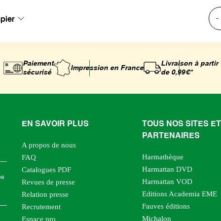
apier
-
Paiement
Livraison à partir
Impression
en France
sécurisé
de 0,99€*
EN SAVOIR PLUS
TOUS NOS SITES ET
PARTENAIRES
A propos de nous
Harmathèque
FAQ
Harmattan DVD
Catalogues PDF
ée
Harmattan VOD
Revues de presse
Editions Academia EME
Relation presse
Fauves éditions
Recrutement
Michalon
Espace pro