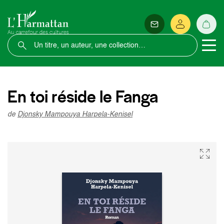
En toi réside le Fanga
de
Djonsky Mampouya Harpela-Kenisel