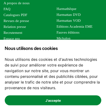
A propos de nous
Harmathèque
FAQ
Harmattan DVD
Catalogues PDF
Harmattan VOD
Revues de presse
Editions Academia EME
Relation presse
Fauves éditions
Recrutement
Michalon
Espace pro
Le bien commun
Espace auteur
Nous utilisons des cookies
Editions Sutton
Foreign rights
Mille sabords
Nous utilisons des cookies et d'autres technologies
Les impliqués
de suivi pour améliorer votre expérience de
Tous les éditeurs
navigation sur notre site, pour vous montrer un
Tous nos auteurs
contenu personnalisé et des publicités ciblées, pour
Nos structures
analyser le trafic de notre site et pour comprendre la
provenance de nos visiteurs.
Nous contacter
J'accepte