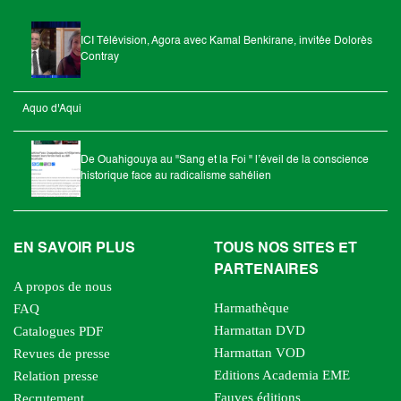
ICI Télévision, Agora avec Kamal Benkirane, invitée Dolorès
Contray
Aquo d'Aqui
De Ouahigouya au "Sang et la Foi " l’éveil de la conscience
historique face au radicalisme sahélien
EN SAVOIR PLUS
TOUS NOS SITES ET
PARTENAIRES
A propos de nous
Harmathèque
FAQ
Harmattan DVD
Catalogues PDF
Harmattan VOD
Revues de presse
Editions Academia EME
Relation presse
Fauves éditions
Recrutement