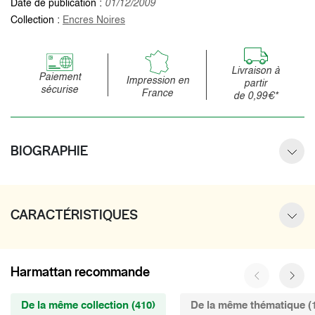
Date de publication :
01/12/2009
Collection :
Encres Noires
Livraison à
Paiement
Impression en
partir
sécurise
France
de 0,99€*
BIOGRAPHIE
CARACTÉRISTIQUES
Harmattan recommande
De la même collection (410)
De la même thématique (