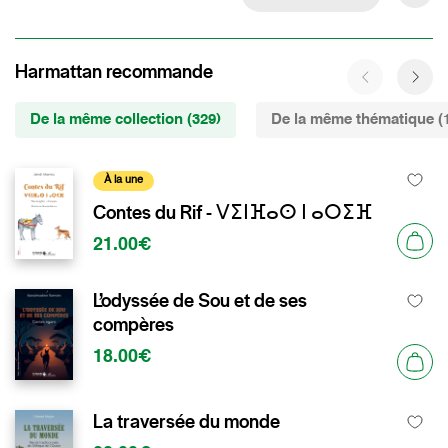
Harmattan recommande
De la même collection (329)
De la même thématique (
À la une
Contes du Rif - ⴸⵉⵏⴼⴰⵙ ⵏ ⴰⵔⵉⴼ
21.00€
L’odyssée de Sou et de ses
compères
18.00€
La traversée du monde