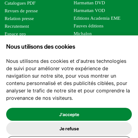
Harmattan DVD
Catalogues PDF
Harmattan VOD
Revues de presse
Editions Academia EME
Relation presse
Fauves éditions
Recrutement
Michalon
Espace pro
Le bien commun
Espace auteur
Nous utilisons des cookies
Editions Sutton
Foreign rights
Mille sabords
Affiliation - Devenir affilié
Nous utilisons des cookies et d'autres technologies
Les impliqués
de suivi pour améliorer votre expérience de
Tous les éditeurs
navigation sur notre site, pour vous montrer un
Tous nos auteurs
contenu personnalisé et des publicités ciblées, pour
Nos structures
analyser le trafic de notre site et pour comprendre la
provenance de nos visiteurs.
Nous contacter
J'accepte
Je refuse
2026 -
© Les Editions l'Harmattan. Tous droits réservés - Site réalisé par