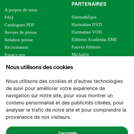
PARTENAIRES
A propos de nous
Harmathèque
FAQ
Harmattan DVD
Catalogues PDF
Harmattan VOD
Revues de presse
Editions Academia EME
Relation presse
Fauves éditions
Recrutement
Michalon
Espace pro
Le bien commun
Espace auteur
Nous utilisons des cookies
Editions Sutton
Foreign rights
Mille sabords
Affiliation - Devenir affilié
Nous utilisons des cookies et d'autres technologies
Les impliqués
de suivi pour améliorer votre expérience de
Tous les éditeurs
navigation sur notre site, pour vous montrer un
Tous nos auteurs
contenu personnalisé et des publicités ciblées, pour
Nos structures
analyser le trafic de notre site et pour comprendre la
provenance de nos visiteurs.
Nous contacter
J'accepte