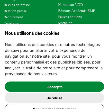
Harmattan VOD
Revues de presse
Editions Academia EME
Relation presse
Fauves éditions
Recrutement
Michalon
Espace pro
Le bien commun
Espace auteur
Nous utilisons des cookies
Editions Sutton
Foreign rights
Mille sabords
Affiliation - Devenir affilié
Nous utilisons des cookies et d'autres technologies
Les impliqués
de suivi pour améliorer votre expérience de
Tous les éditeurs
navigation sur notre site, pour vous montrer un
Tous nos auteurs
contenu personnalisé et des publicités ciblées, pour
Nos structures
analyser le trafic de notre site et pour comprendre la
provenance de nos visiteurs.
Nous contacter
J'accepte
Je refuse
2026 -
© Les Editions l'Harmattan. Tous droits réservés - Site réalisé par
Feel and Clic