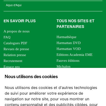
Aquo d'Aqui
EN SAVOIR PLUS
TOUS NOS SITES ET
PARTENAIRES
A propos de nous
Harmathèque
FAQ
Harmattan DVD
Catalogues PDF
Harmattan VOD
Revues de presse
Editions Academia EME
Relation presse
Fauves éditions
Recrutement
Michalon
Espace pro
Le bien commun
Espace auteur
Nous utilisons des cookies
Editions Sutton
Foreign rights
Mille sabords
Affiliation - Devenir affilié
Nous utilisons des cookies et d'autres technologies
Les impliqués
de suivi pour améliorer votre expérience de
Tous les éditeurs
navigation sur notre site, pour vous montrer un
Tous nos auteurs
contenu personnalisé et des publicités ciblées, pour