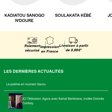
KADIATOU SANOGO
SOULAKATA KÉBÉ
J
N'DOURE
Livraison à partir
Paiement
Impression
de 0,99€*
sécurisé
en France
LES DERNIÈRES ACTUALITÉS
Le poème en roumain Sacou
ICI Télévision, Agora avec Kamal Benkirane, invitée Dolorès
Contray