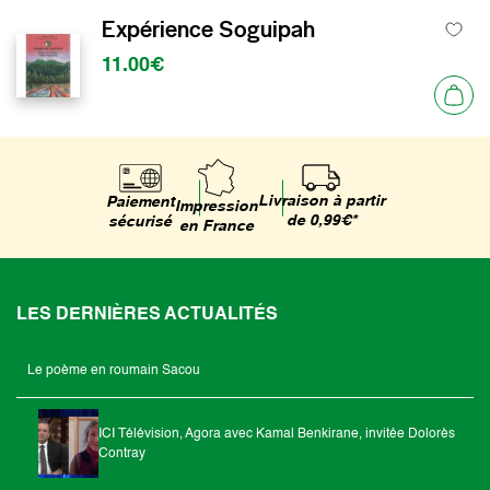
Expérience Soguipah
11.00€
Livraison à partir
Paiement
Impression
de 0,99€*
sécurisé
en France
LES DERNIÈRES ACTUALITÉS
Le poème en roumain Sacou
ICI Télévision, Agora avec Kamal Benkirane, invitée Dolorès
Contray