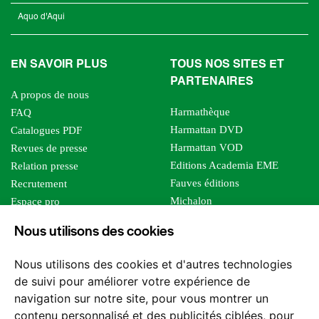
Aquo d'Aqui
EN SAVOIR PLUS
TOUS NOS SITES ET
PARTENAIRES
A propos de nous
Harmathèque
FAQ
Harmattan DVD
Catalogues PDF
Harmattan VOD
Revues de presse
Editions Academia EME
Relation presse
Fauves éditions
Recrutement
Michalon
Espace pro
Le bien commun
Espace auteur
Nous utilisons des cookies
Editions Sutton
Foreign rights
Mille sabords
Affiliation - Devenir affilié
Nous utilisons des cookies et d'autres technologies
Les impliqués
de suivi pour améliorer votre expérience de
Tous les éditeurs
navigation sur notre site, pour vous montrer un
Tous nos auteurs
contenu personnalisé et des publicités ciblées, pour