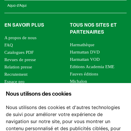
Aquo d'Aqui
EN SAVOIR PLUS
TOUS NOS SITES ET
PARTENAIRES
A propos de nous
Harmathèque
FAQ
Harmattan DVD
Catalogues PDF
Harmattan VOD
Revues de presse
Editions Academia EME
Relation presse
Fauves éditions
Recrutement
Michalon
Espace pro
Le bien commun
Espace auteur
Nous utilisons des cookies
Editions Sutton
Foreign rights
Mille sabords
Affiliation - Devenir affilié
Nous utilisons des cookies et d'autres technologies
Les impliqués
de suivi pour améliorer votre expérience de
Tous les éditeurs
navigation sur notre site, pour vous montrer un
Tous nos auteurs
contenu personnalisé et des publicités ciblées, pour