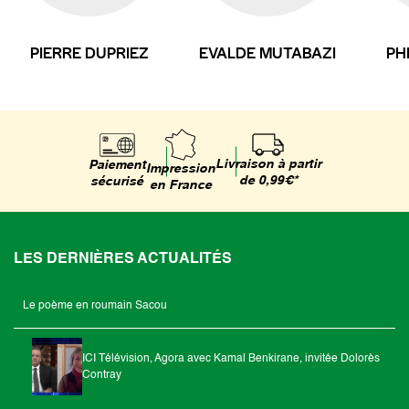
PIERRE DUPRIEZ
EVALDE MUTABAZI
PH
Livraison à partir
Paiement
Impression
de 0,99€*
sécurisé
en France
LES DERNIÈRES ACTUALITÉS
Le poème en roumain Sacou
ICI Télévision, Agora avec Kamal Benkirane, invitée Dolorès
Contray