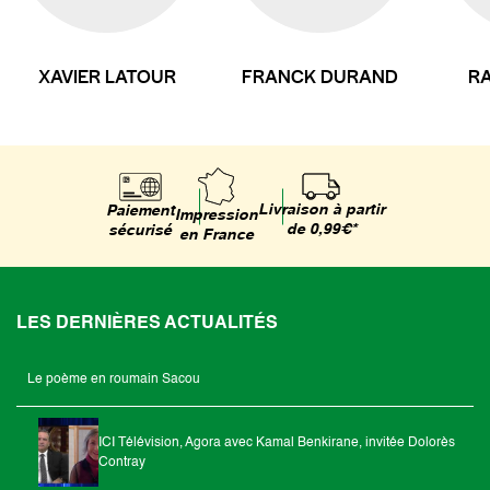
XAVIER LATOUR
FRANCK DURAND
RA
Livraison à partir
Paiement
Impression
de 0,99€*
sécurisé
en France
LES DERNIÈRES ACTUALITÉS
Le poème en roumain Sacou
ICI Télévision, Agora avec Kamal Benkirane, invitée Dolorès
Contray