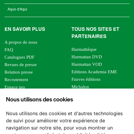
Aquo d'Aqui
EN SAVOIR PLUS
TOUS NOS SITES ET
PARTENAIRES
A propos de nous
Harmathèque
FAQ
Harmattan DVD
Catalogues PDF
Harmattan VOD
Revues de presse
Editions Academia EME
Relation presse
Fauves éditions
Recrutement
Michalon
Espace pro
Le bien commun
Espace auteur
Nous utilisons des cookies
Editions Sutton
Foreign rights
Mille sabords
Affiliation - Devenir affilié
Nous utilisons des cookies et d'autres technologies
Les impliqués
de suivi pour améliorer votre expérience de
Tous les éditeurs
navigation sur notre site, pour vous montrer un
Tous nos auteurs