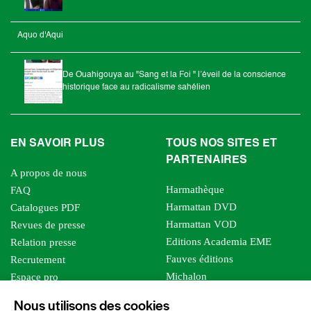
Aquo d'Aqui
De Ouahigouya au "Sang et la Foi " l’éveil de la conscience
historique face au radicalisme sahélien
EN SAVOIR PLUS
TOUS NOS SITES ET
PARTENAIRES
A propos de nous
Harmathèque
FAQ
Harmattan DVD
Catalogues PDF
Harmattan VOD
Revues de presse
Editions Academia EME
Relation presse
Fauves éditions
Recrutement
Michalon
Espace pro
Le bien commun
Espace auteur
Nous utilisons des cookies
Editions Sutton