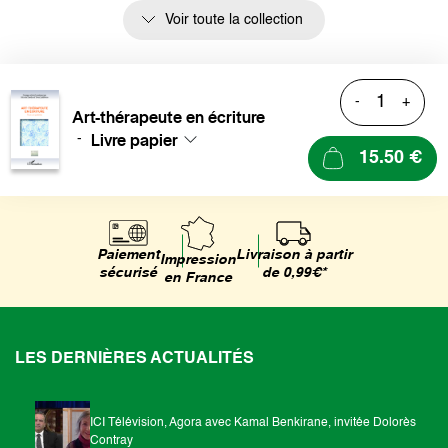
Voir toute la collection
-
+
Art-thérapeute en écriture
Livre papier
-
15.50 €
Livraison à partir
Paiement
Impression
de 0,99€*
sécurisé
en France
LES DERNIÈRES ACTUALITÉS
ICI Télévision, Agora avec Kamal Benkirane, invitée Dolorès
Contray