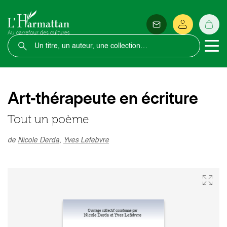
Art-thérapeute en écriture
Tout un poème
de
Nicole Derda
,
Yves Lefebvre