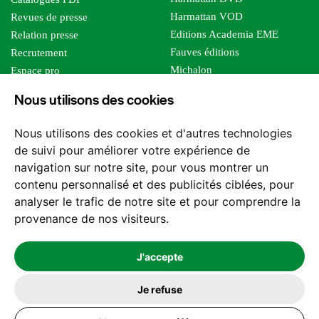
Harmattan VOD
Revues de presse
Editions Academia EME
Relation presse
Fauves éditions
Recrutement
Michalon
Espace pro
Le bien commun
Espace auteur
Nous utilisons des cookies
Editions Sutton
Foreign rights
Mille sabords
Affiliation - Devenir affilié
Nous utilisons des cookies et d'autres technologies
Les impliqués
de suivi pour améliorer votre expérience de
Tous les éditeurs
navigation sur notre site, pour vous montrer un
Tous nos auteurs
contenu personnalisé et des publicités ciblées, pour
Nos structures
analyser le trafic de notre site et pour comprendre la
provenance de nos visiteurs.
Nous contacter
J'accepte
Je refuse
2026 -
© Les Editions l'Harmattan. Tous droits réservés - Site réalisé par