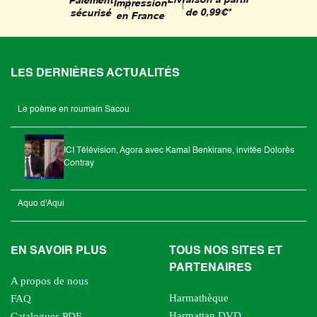
Livraison à partir
Paiement
Impression
de 0,99€*
sécurisé
en France
LES DERNIÈRES ACTUALITÉS
Le poème en roumain Sacou
ICI Télévision, Agora avec Kamal Benkirane, invitée Dolorès
Contray
Aquo d'Aqui
EN SAVOIR PLUS
TOUS NOS SITES ET
PARTENAIRES
A propos de nous
Harmathèque
FAQ
Harmattan DVD
Catalogues PDF