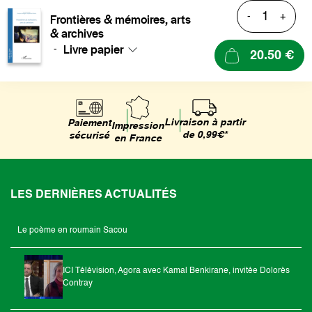
-
+
Frontières & mémoires, arts
& archives
Livre papier
-
20.50 €
Livraison à partir
Paiement
Impression
de 0,99€*
sécurisé
en France
LES DERNIÈRES ACTUALITÉS
Le poème en roumain Sacou
ICI Télévision, Agora avec Kamal Benkirane, invitée Dolorès
Contray