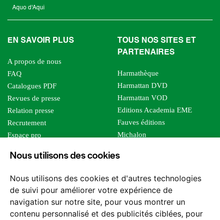
Aquo d'Aqui
EN SAVOIR PLUS
TOUS NOS SITES ET
PARTENAIRES
A propos de nous
Harmathèque
FAQ
Harmattan DVD
Catalogues PDF
Harmattan VOD
Revues de presse
Editions Academia EME
Relation presse
Fauves éditions
Recrutement
Michalon
Espace pro
Le bien commun
Espace auteur
Nous utilisons des cookies
Editions Sutton
Foreign rights
Mille sabords
Affiliation - Devenir affilié
Nous utilisons des cookies et d'autres technologies
Les impliqués
de suivi pour améliorer votre expérience de
Tous les éditeurs
navigation sur notre site, pour vous montrer un
Tous nos auteurs
contenu personnalisé et des publicités ciblées, pour