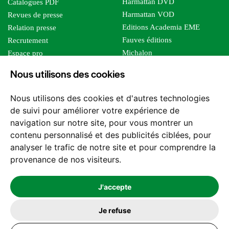
Harmattan DVD
Catalogues PDF
Harmattan VOD
Revues de presse
Editions Academia EME
Relation presse
Fauves éditions
Recrutement
Michalon
Espace pro
Le bien commun
Espace auteur
Nous utilisons des cookies
Editions Sutton
Foreign rights
Mille sabords
Affiliation - Devenir affilié
Nous utilisons des cookies et d'autres technologies
Les impliqués
de suivi pour améliorer votre expérience de
Tous les éditeurs
navigation sur notre site, pour vous montrer un
Tous nos auteurs
contenu personnalisé et des publicités ciblées, pour
Nos structures
analyser le trafic de notre site et pour comprendre la
provenance de nos visiteurs.
Nous contacter
J'accepte
Je refuse
2026 -
© Les Editions l'Harmattan. Tous droits réservés - Site réalisé par