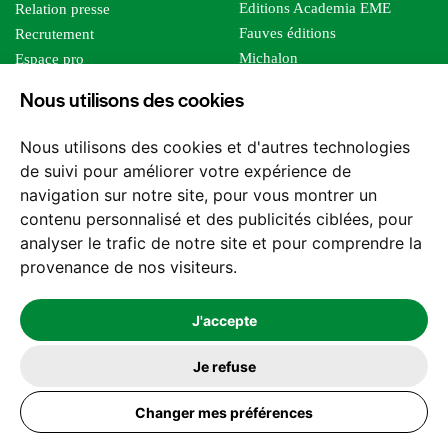
Editions Academia EME
Relation presse
Fauves éditions
Recrutement
Michalon
Espace pro
Le bien commun
Espace auteur
Nous utilisons des cookies
Editions Sutton
Foreign rights
Mille sabords
Affiliation - Devenir affilié
Nous utilisons des cookies et d'autres technologies
Les impliqués
de suivi pour améliorer votre expérience de
Tous les éditeurs
navigation sur notre site, pour vous montrer un
Tous nos auteurs
contenu personnalisé et des publicités ciblées, pour
Nos structures
analyser le trafic de notre site et pour comprendre la
provenance de nos visiteurs.
Nous contacter
J'accepte
Je refuse
2026 -
© Les Editions l'Harmattan. Tous droits réservés - Site réalisé par
Changer mes préférences
Feel and Clic
Mentions légales
CGV / CGU
Politique de confidentialité