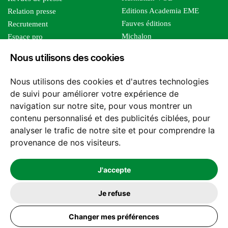
Editions Academia EME
Relation presse
Fauves éditions
Recrutement
Michalon
Espace pro
Le bien commun
Espace auteur
Nous utilisons des cookies
Editions Sutton
Foreign rights
Mille sabords
Affiliation - Devenir affilié
Nous utilisons des cookies et d'autres technologies
Les impliqués
de suivi pour améliorer votre expérience de
Tous les éditeurs
navigation sur notre site, pour vous montrer un
Tous nos auteurs
contenu personnalisé et des publicités ciblées, pour
Nos structures
analyser le trafic de notre site et pour comprendre la
provenance de nos visiteurs.
Nous contacter
J'accepte
Je refuse
2026 -
© Les Editions l'Harmattan. Tous droits réservés - Site réalisé par
Changer mes préférences
Feel and Clic
Mentions légales
CGV / CGU
Politique de confidentialité