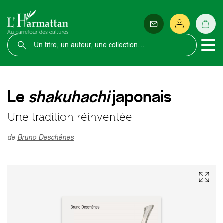
Le
shakuhachi
japonais
Une tradition réinventée
de
Bruno Deschênes