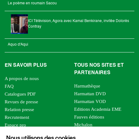
Le poème en roumain Sacou
ICI Télévision, Agora avec Kamal Benkirane, invitée Dolorès
Contray
Aquo d'Aqui
EN SAVOIR PLUS
TOUS NOS SITES ET
PARTENAIRES
A propos de nous
Harmathèque
FAQ
Harmattan DVD
Catalogues PDF
Harmattan VOD
Revues de presse
Editions Academia EME
Relation presse
Fauves éditions
Recrutement
Michalon
Espace pro
Le bien commun
Espace auteur
Nous utilisons des cookies