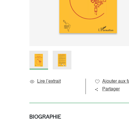
Sciences de l’éducation
Océan indien
Sciences du langage
Océanie
Sociologie et question de société
Amériques
Caraïbes
Pôles
Lire l’extrait
Ajouter aux f
Partager
BIOGRAPHIE