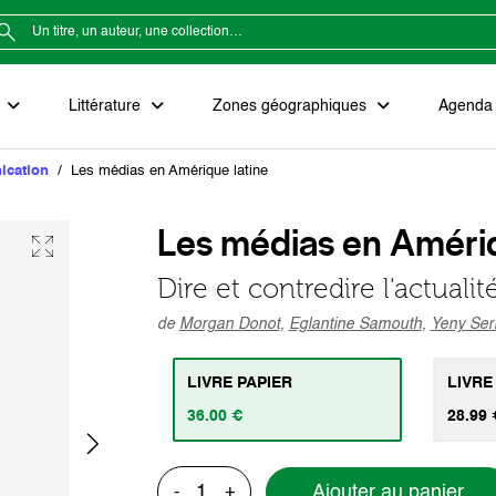
e
Littérature
Zones géographiques
Agenda e
ication
Les médias en Amérique latine
Les médias en Amériq
Dire et contredire l'actuali
de
Morgan Donot
,
Eglantine Samouth
,
Yeny Ser
LIVRE PAPIER
LIVRE
36.00 €
28.99 
Ajouter au panier
-
+