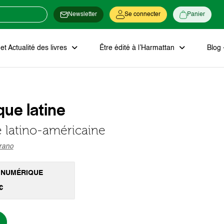
Newsletter
Se connecter
Panier
t Actualité des livres
Être édité à l’Harmattan
Blog 
ue latine
té latino-américaine
rano
 NUMÉRIQUE
€