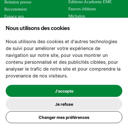
Editions Academia EME
Relation presse
Fauves éditions
Recrutement
Michalon
Espace pro
Le bien commun
Espace auteur
Nous utilisons des cookies
Editions Sutton
Foreign rights
Mille sabords
Affiliation - Devenir affilié
Nous utilisons des cookies et d'autres technologies
Les impliqués
de suivi pour améliorer votre expérience de
Tous les éditeurs
navigation sur notre site, pour vous montrer un
Tous nos auteurs
contenu personnalisé et des publicités ciblées, pour
Nos structures
analyser le trafic de notre site et pour comprendre la
provenance de nos visiteurs.
Nous contacter
J'accepte
Je refuse
2026 -
© Les Editions l'Harmattan. Tous droits réservés - Site réalisé par
Changer mes préférences
Feel and Clic
Mentions légales
CGV / CGU
Politique de confidentialité