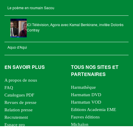
Le poème en roumain Sacou
ICI Télévision, Agora avec Kamal Benkirane, invitée Dolorès
Contray
Aquo d'Aqui
EN SAVOIR PLUS
TOUS NOS SITES ET
PARTENAIRES
A propos de nous
Harmathèque
FAQ
Harmattan DVD
Catalogues PDF
Harmattan VOD
Revues de presse
Editions Academia EME
Relation presse
Fauves éditions
Recrutement
Michalon
Espace pro
Le bien commun
Espace auteur