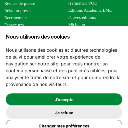
Harmattan VOD
Revues de presse
Editions Academia EME
Relation presse
Fauves éditions
Recrutement
Michalon
Espace pro
Le bien commun
Espace auteur
Nous utilisons des cookies
Editions Sutton
Foreign rights
Mille sabords
Affiliation - Devenir affilié
Nous utilisons des cookies et d'autres technologies
Les impliqués
de suivi pour améliorer votre expérience de
Tous les éditeurs
navigation sur notre site, pour vous montrer un
Tous nos auteurs
contenu personnalisé et des publicités ciblées, pour
Nos structures
analyser le trafic de notre site et pour comprendre la
provenance de nos visiteurs.
Nous contacter
J'accepte
Je refuse
2026 -
© Les Editions l'Harmattan. Tous droits réservés - Site réalisé par
Changer mes préférences
Feel and Clic